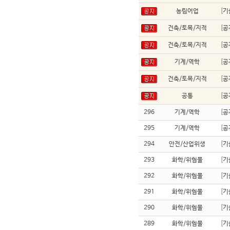
농림어업
[
기
건축/토목/지적
[
공
건축/토목/지적
[
공
기계/역학
[
공
건축/토목/지적
[
공
공통
[
공
296
기계/역학
[
공
295
기계/역학
[
공
294
안전/산업위생
[
기
293
화학/위험물
[
기
292
화학/위험물
[
기
291
화학/위험물
[
기
290
화학/위험물
[
기
289
화학/위험물
[
기