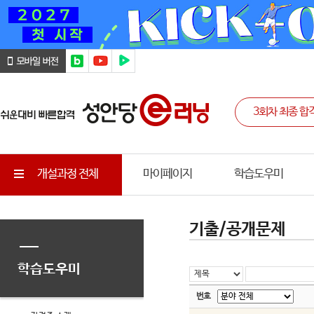
개설과정 전체
마이페이지
학습도우미
기출/공개문제
학습도우미
번호