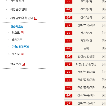
자격증 소개
전기/전자
[
기
시험일정 안내
전기/전자
[
기
전기/전자
[
기
시험임박/계획 안내
건축/토목/지적
[
기
학습자료실
정오표
전기/전자
[
기
출제기준
기계/역학
[
기
기출/공개문제
소방
[
기
새소식
안전/산업위생
[
기
합격수기
차량/중장비/항공
[
기
건축/토목/지적
[
기
건축/토목/지적
[
기
건축/토목/지적
[
기
건축/토목/지적
[
기
건축/토목/지적
[
기