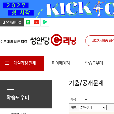
개설과정 전체
마이페이지
학습도우미
기출/공개문제
학습도우미
번호