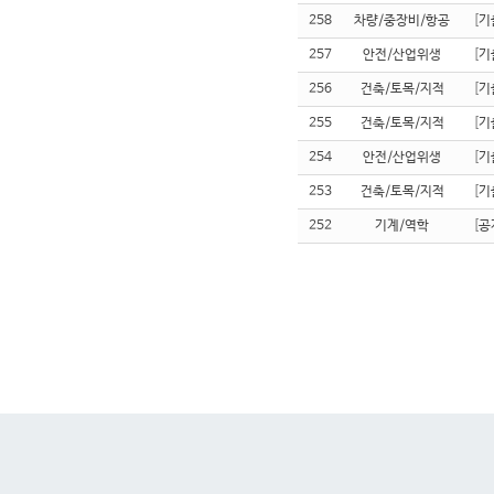
258
차량/중장비/항공
[
기
257
안전/산업위생
[
기
256
건축/토목/지적
[
기
255
건축/토목/지적
[
기
254
안전/산업위생
[
기
253
건축/토목/지적
[
기
252
기계/역학
[
공