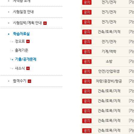
자격증 소개
전기/전자
[
기
시험일정 안내
전기/전자
[
기
전기/전자
[
기
시험임박/계획 안내
건축/토목/지적
[
기
학습자료실
정오표
전기/전자
[
기
출제기준
기계/역학
[
기
기출/공개문제
소방
[
기
새소식
안전/산업위생
[
기
합격수기
차량/중장비/항공
[
기
건축/토목/지적
[
기
건축/토목/지적
[
기
건축/토목/지적
[
기
건축/토목/지적
[
기
건축/토목/지적
[
기