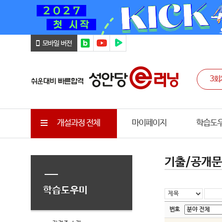
개설과정 전체
마이페이지
학습도
기출/공개
학습도우미
번호