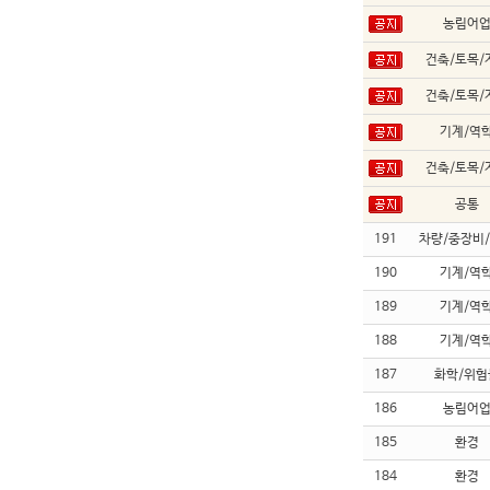
농림어
건축/토목/
건축/토목/
기계/역
건축/토목/
공통
191
차량/중장비
190
기계/역
189
기계/역
188
기계/역
187
화학/위험
186
농림어
185
환경
184
환경