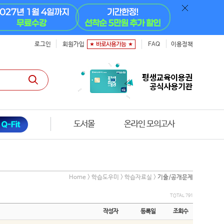
로그인
회원가입
FAQ
이용정책
도서몰
온라인 모의고사
Home > 학습도우미 > 학습자료실 >
기출/공개문제
TOTAL 791
작성자
등록일
조회수