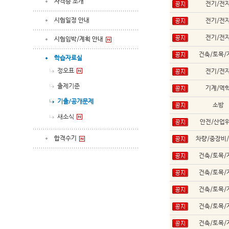
자격증 소개
전기/전
시험일정 안내
전기/전
전기/전
시험임박/계획 안내
건축/토목/
학습자료실
정오표
전기/전
출제기준
기계/역
기출/공개문제
소방
새소식
안전/산업
합격수기
차량/중장비
건축/토목/
건축/토목/
건축/토목/
건축/토목/
건축/토목/