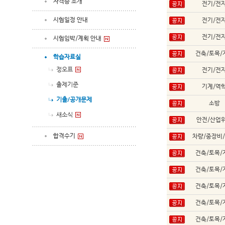
자격증 소개
전기/전
시험일정 안내
전기/전
전기/전
시험임박/계획 안내
건축/토목/
학습자료실
정오표
전기/전
출제기준
기계/역
기출/공개문제
소방
새소식
안전/산업
합격수기
차량/중장비
건축/토목/
건축/토목/
건축/토목/
건축/토목/
건축/토목/