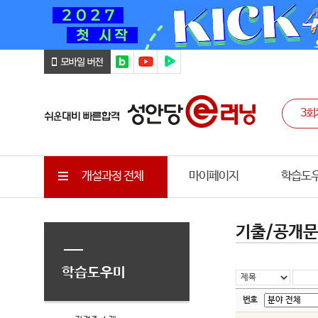
개설과정 전체
마이페이지
학습도
기출/공개
학습도우미
번호