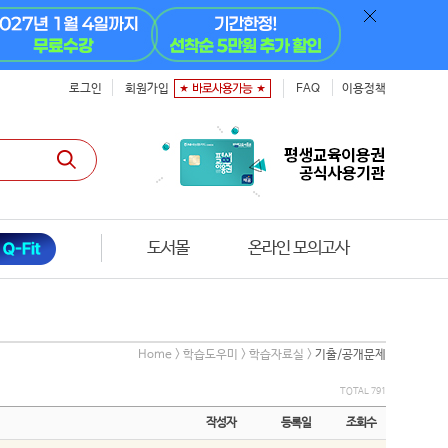
로그인
회원가입
FAQ
이용정책
도서몰
온라인 모의고사
Home > 학습도우미 > 학습자료실 >
기출/공개문제
TOTAL 791
작성자
등록일
조회수