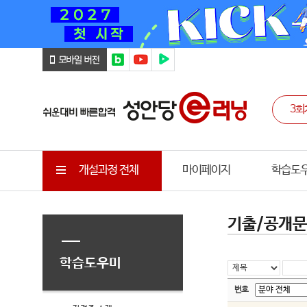
개설과정 전체
마이페이지
학습도
기출/공개
학습도우미
번호