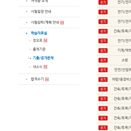
자격증 소개
전기/전
시험일정 안내
전기/전
전기/전
시험임박/계획 안내
건축/토목/
학습자료실
정오표
전기/전
출제기준
기계/역
기출/공개문제
소방
새소식
안전/산업
합격수기
차량/중장비
건축/토목/
건축/토목/
건축/토목/
건축/토목/
건축/토목/