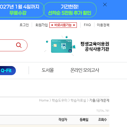
로그인
회원가입
FAQ
이용정책
도서몰
온라인 모의고사
Home > 학습도우미 > 학습자료실 >
기출/공개문제
TOTAL 791
작성자
등록일
조회수