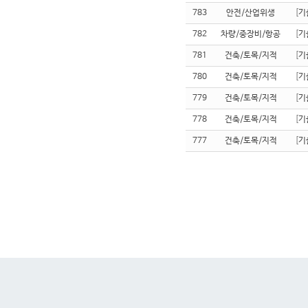
783
안전/산업위생
[
기
782
차량/중장비/항공
[
기
781
건축/토목/지적
[
기
780
건축/토목/지적
[
기
779
건축/토목/지적
[
기
778
건축/토목/지적
[
기
777
건축/토목/지적
[
기