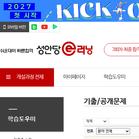
개설과정 전체
마이페이지
학습도우미
기출/공개문제
학습도우미
번호