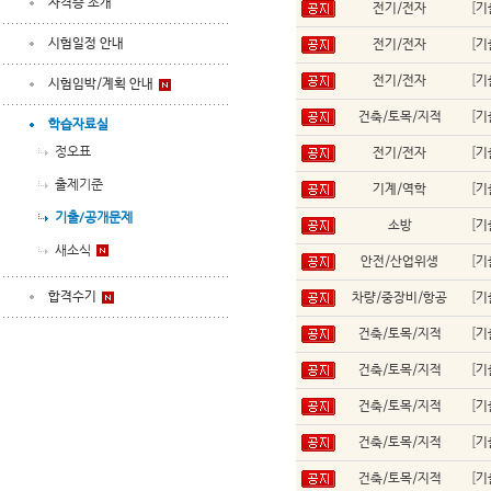
자격증 소개
전기/전자
[
기
시험일정 안내
전기/전자
[
기
전기/전자
[
기
시험임박/계획 안내
건축/토목/지적
[
기
학습자료실
정오표
전기/전자
[
기
출제기준
기계/역학
[
기
기출/공개문제
소방
[
기
새소식
안전/산업위생
[
기
합격수기
차량/중장비/항공
[
기
건축/토목/지적
[
기
건축/토목/지적
[
기
건축/토목/지적
[
기
건축/토목/지적
[
기
건축/토목/지적
[
기