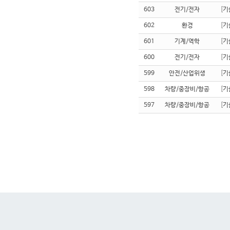
603
전기/전자
[
기
602
환경
[
기
601
기계/역학
[
기
600
전기/전자
[
기
599
안전/산업위생
[
기
598
차량/중장비/항공
[
기
597
차량/중장비/항공
[
기