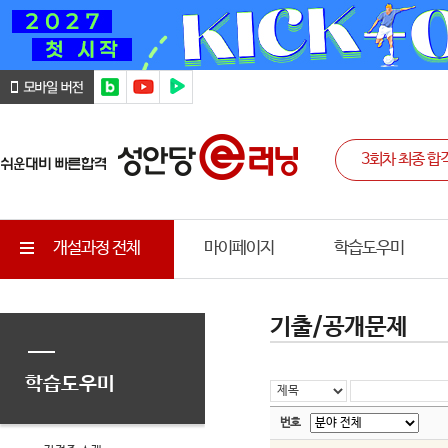
개설과정 전체
마이페이지
학습도우미
기출/공개문제
학습도우미
번호