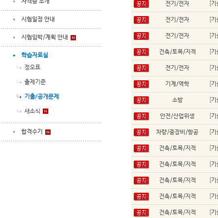
자격증 소개
전기/전자
[
기
시험일정 안내
전기/전자
[
기
전기/전자
[
기
시험임박/계획 안내
건축/토목/지적
[
기
학습자료실
정오표
전기/전자
[
기
출제기준
기계/역학
[
기
기출/공개문제
소방
[
기
새소식
안전/산업위생
[
기
합격수기
차량/중장비/항공
[
기
건축/토목/지적
[
기
건축/토목/지적
[
기
건축/토목/지적
[
기
건축/토목/지적
[
기
건축/토목/지적
[
기