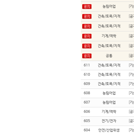
농림어업
[
기
건축/토목/지적
[
공
건축/토목/지적
[
공
기계/역학
[
공
건축/토목/지적
[
공
공통
[
공
611
건축/토목/지적
[
기
610
건축/토목/지적
[
기
609
건축/토목/지적
[
기
608
농림어업
[
기
607
농림어업
[
기
606
기계/역학
[
공
605
전기/전자
[
공
604
안전/산업위생
[
기