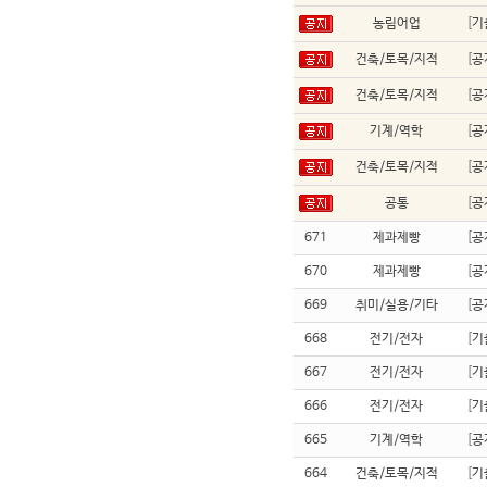
농림어업
[
기
건축/토목/지적
[
공
건축/토목/지적
[
공
기계/역학
[
공
건축/토목/지적
[
공
공통
[
공
671
제과제빵
[
공
670
제과제빵
[
공
669
취미/실용/기타
[
공
668
전기/전자
[
기
667
전기/전자
[
기
666
전기/전자
[
기
665
기계/역학
[
공
664
건축/토목/지적
[
기