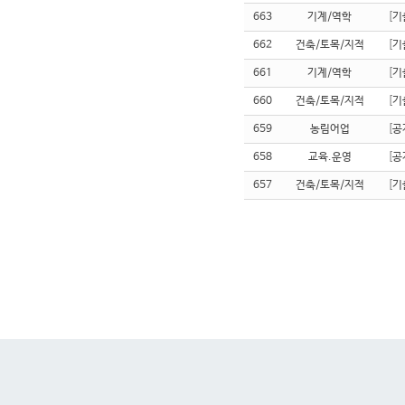
663
기계/역학
[
기
662
건축/토목/지적
[
기
661
기계/역학
[
기
660
건축/토목/지적
[
기
659
농림어업
[
공
658
교육.운영
[
공
657
건축/토목/지적
[
기