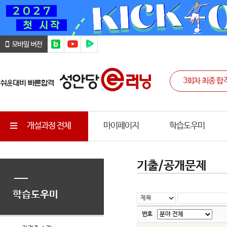
개설과정 전체
마이페이지
학습도우미
기출/공개문제
학습도우미
번호