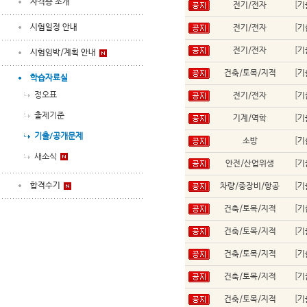
자격증 소개
전기/전자
[
기
시험일정 안내
전기/전자
[
기
전기/전자
[
기
시험임박/계획 안내
건축/토목/지적
[
기
학습자료실
정오표
전기/전자
[
기
출제기준
기계/역학
[
기
기출/공개문제
소방
[
기
새소식
안전/산업위생
[
기
합격수기
차량/중장비/항공
[
기
건축/토목/지적
[
기
건축/토목/지적
[
기
건축/토목/지적
[
기
건축/토목/지적
[
기
건축/토목/지적
[
기