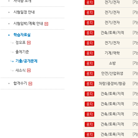
자격증 소개
전기/전자
[
기
시험일정 안내
전기/전자
[
기
전기/전자
[
기
시험임박/계획 안내
건축/토목/지적
[
기
학습자료실
정오표
전기/전자
[
기
출제기준
기계/역학
[
기
기출/공개문제
소방
[
기
새소식
안전/산업위생
[
기
합격수기
차량/중장비/항공
[
기
건축/토목/지적
[
기
건축/토목/지적
[
기
건축/토목/지적
[
기
건축/토목/지적
[
기
건축/토목/지적
[
기