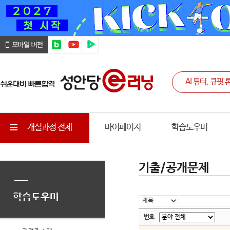
개설과정 전체
마이페이지
학습도우미
기출/공개문제
학습도우미
번호