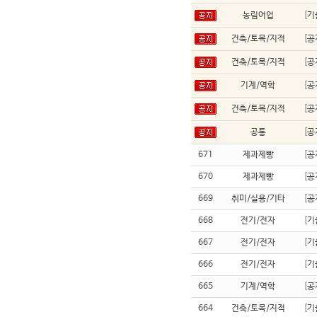
농림어업
[
기
건축/토목/지적
[
공
건축/토목/지적
[
공
기계/역학
[
공
건축/토목/지적
[
공
공통
[
공
671
제과제빵
[
공
670
제과제빵
[
공
669
취미/실용/기타
[
공
668
전기/전자
[
기
667
전기/전자
[
기
666
전기/전자
[
기
665
기계/역학
[
공
664
건축/토목/지적
[
기