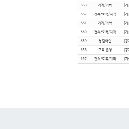
663
기계/역학
[
기
662
건축/토목/지적
[
기
661
기계/역학
[
기
660
건축/토목/지적
[
기
659
농림어업
[
공
658
교육.운영
[
공
657
건축/토목/지적
[
기