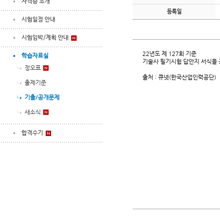
자격증 소개
등록일
시험일정 안내
시험임박/계획 안내
22년도 제 127회 기준
학습자료실
기술사 필기시험 답안지 서식을 
정오표
출처 : 큐넷(한국산업인력공단)
출제기준
기출/공개문제
새소식
합격수기