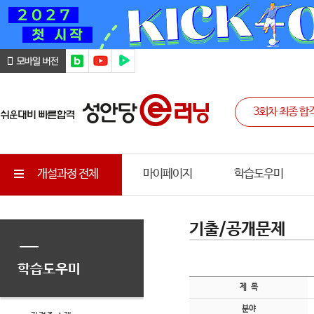
개설과정 전체
마이페이지
학습도우미
기출/공개문제
학습도우미
제 목
분야