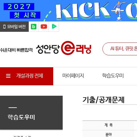
개설과정 전체
마이페이지
학습도우미
기출/공개문제
학습도우미
제 목
분야