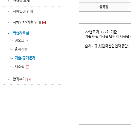
자격증 소개
등록일
시험일정 안내
시험임박/계획 안내
22년도 제 127회 기준
학습자료실
기술사 필기시험 답안지 서식을 
정오표
출처 : 큐넷(한국산업인력공단)
출제기준
기출/공개문제
새소식
합격수기