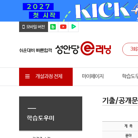
개설과정 전체
마이페이지
학습도
기출/공개
학습도우미
제 목
분야