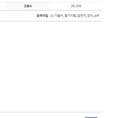
26,329
조회수
첨부파일 :
기술사_필기시험_답안지_양식.pdf