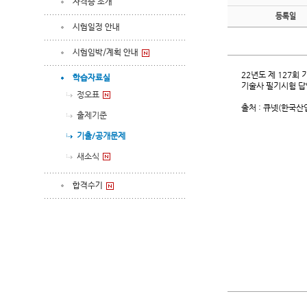
자격증 소개
등록일
시험일정 안내
시험임박/계획 안내
22년도 제 127회 
학습자료실
기술사 필기시험 답
정오표
출처 : 큐넷(한국
출제기준
기출/공개문제
새소식
합격수기