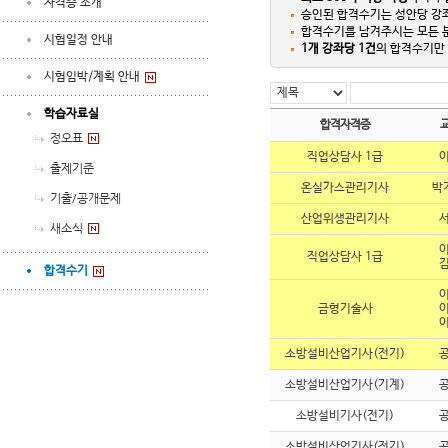
자격증 소개
승인된 합격수기는 성안당 강좌
합격수기를 남겨주시는 모든
시험일정 안내
1개 강좌당 1건
의 합격수기만 
시험임박/계획 안내
학습자료실
합격자격증
정오표
직업상담사 1급
출제기준
온실가스관리기사
박
기출/공개문제
산업위생관리기사
새소식
직업상담사 1급
합격수기
금형기술사
소방설비산업기사(전기)
소방설비산업기사(기계)
소방설비기사(전기)
소방설비산업기사(전기)