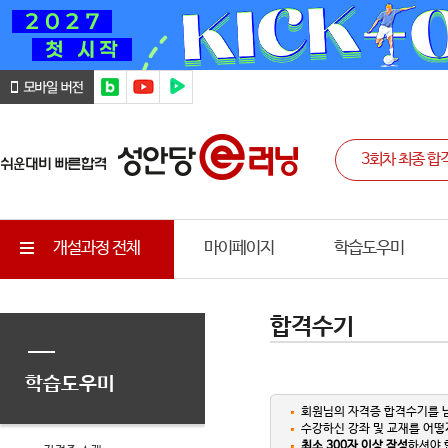
개설과정 전체
마이페이지
학습도우미
합격수기
학습도우미
회원님의 자격증 합격수기를 
수강하신 강좌 및 교재를 어떻
최소 300자 이상 작성
하셔야 