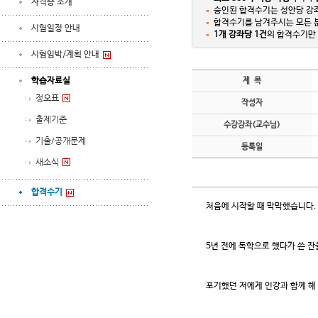
자격증 소개
승인된 합격수기는 성안당 강좌
합격수기를 남겨주시는 모든
시험일정 안내
1개 강좌당 1건
의 합격수기만 
시험임박/계획 안내
학습자료실
제 목
정오표
작성자
출제기준
수강강좌(교수님)
기출/공개문제
등록일
새소식
합격수기
처음에 시작할 때 막막했습니다.
5년 전에 독학으로 했다가 쓴 잔
포기했던 저에게 인강과 함께 해