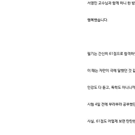
서영민 교수님과 함께 하니 한 
행복했습니다.
필기는 간신히 61점으로 합격하
이 때는 자만이 극에 달했던 것 
인강도 다 듣고, 독학도 아니니
시험 4일 전에 부랴부랴 공부했
사실, 61점도 어떻게 보면 탄