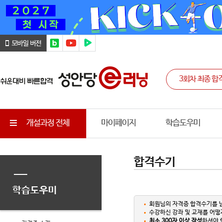
개설과정 전체
마이페이지
학습도우미
합격수기
학습도우미
회원님의 자격증 합격수기를 
수강하신 강좌 및 교재를 어떻
최소 300자 이상 작성
하셔야 