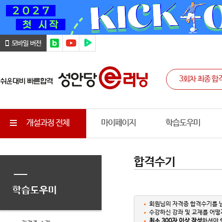
개설과정 전체
마이페이지
학습도우미
합격수기
학습도우미
회원님의 자격증 합격수기를 
수강하신 강좌 및 교재를 어떻
최소 300자 이상 작성
하셔야 