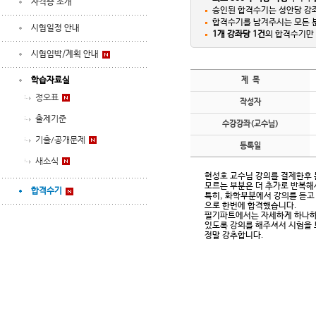
자격증 소개
승인된 합격수기는 성안당 강좌
합격수기를 남겨주시는 모든
시험일정 안내
1개 강좌당 1건
의 합격수기만 
시험임박/계획 안내
학습자료실
제 목
정오표
작성자
출제기준
수강강좌(교수님)
기출/공개문제
등록일
새소식
현성호 교수님 강의를 결제한후 
모르는 부분은 더 추가로 반복해
합격수기
특히, 화학부분에서 강의를 듣고
으로 한번에 합격했습니다.
필기파트에서는 자세하게 하나하
있도록 강의를 해주셔서 시험을
정말 강추합니다.