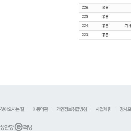
226
공통
225
공통
224
공통
기
223
공통
찾아오시는 길
이용약관
개인정보취급방침
사업제휴
강사모