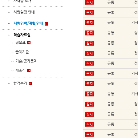
자격증 소개
공통
정
시험일정 안내
공통
정
공통
기
시험임박/계획 안내
공통
정
학습자료실
정오표
공통
정
출제기준
공통
정
기출/공개문제
공통
정
새소식
공통
기
합격수기
공통
정
공통
기
공통
정
공통
정
공통
정
공통
정