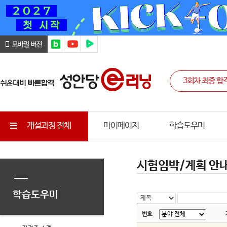
개설과정 전체
마이페이지
학습도우미
시험임박/계획 안
학습도우미
번호