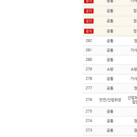
공통
기
공통
정
공통
정
공통
정
282
공통
281
공통
기
280
공통
279
소방
소
278
공통
기
277
공통
산업보
276
안전/산업위생
업
275
공통
274
공통
273
공통