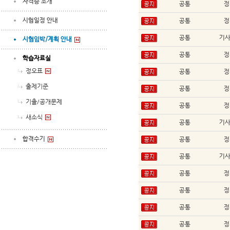
자격증 소개
공통
정
시험일정 안내
공통
정
공통
기
시험임박/계획 안내
공통
정
학습자료실
정오표
공통
정
출제기준
공통
정
기출/공개문제
공통
정
새소식
공통
기
합격수기
공통
정
공통
기
공통
정
공통
정
공통
정
공통
정