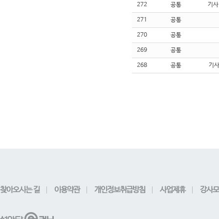
272
공통
기사
271
공통
270
공통
269
공통
268
공통
기
찾아오시는 길
이용약관
개인정보취급방침
사업제휴
강사모