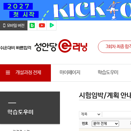
개설과정 전체
마이페이지
학습도우미
시험임박/계획 안
학습도우미
번호