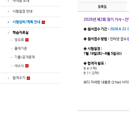
자격증 소개
등록일
시험일정 안내
2026년 제2회 정기 기사•
시험임박/계획 안내
◈ 원서접수 기간 :
2026.6
.22 
학습자료실
◈ 원서접수 방법 :
인터넷 접수
(
정오표
출제기준
◈ 시험일정 :
7월 18일(토)~8월 5일(수)
기출/공개문제
◈ 합격자 발표 :
새소식
9.4 (1차)
9.11 (2차)
합격수기
보다 자세한 내용은 Q-Net 사