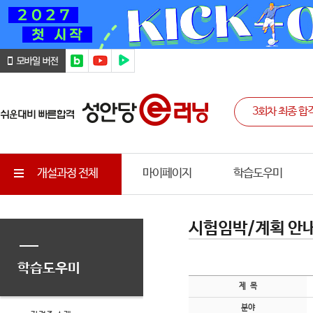
개설과정 전체
마이페이지
학습도우미
시험임박/계획 안
학습도우미
제 목
분야