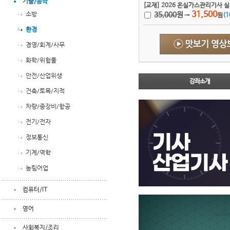
기술/공학
[교재] 2026 온실가스관리기사 
31,500
소방
35,000
원
→
원
(
1
환경
경영/회계/사무
화학/위험물
안전/산업위생
강좌소개
건축/토목/지적
차량/중장비/항공
전기/전자
정보통신
기계/역학
농림어업
컴퓨터/IT
영어
사회복지/조리