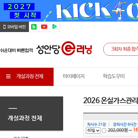
개설과정 전체
마이페이지
학습도우미
2026 온실가스관
개설과정 전체
차시수 21강
|
강의시간 6시간 
16
202,000
원
→