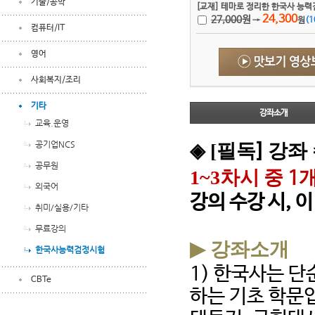
기술/공학
[교재] 테마로 정리한 한국사 능
24,300
27,000
원
→
원
(
1
컴퓨터/IT
영어
사회복지/조리
기타
강좌소개
교육.운영
공기업NCS
◈ [
필독
강좌 
]
공무원
1~3
차시 중
개
1
외국어
강의 수강 시
,
이
취미/실용/기타
무료강의
▶
강좌소개
한국사능력검정시험
1)
한국사는 단
CBTe
하는 기초 학문