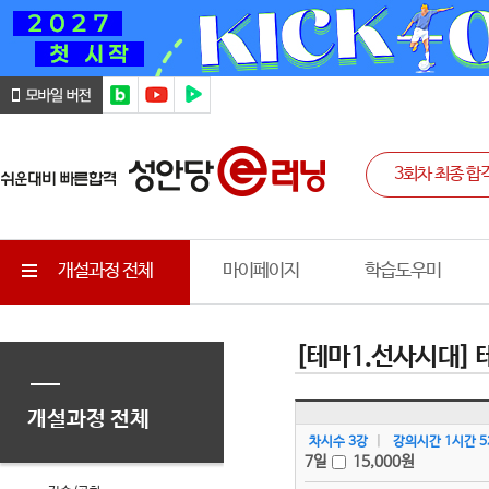
개설과정 전체
마이페이지
학습도우미
[테마1.선사시대]
개설과정 전체
차시수 3강
|
강의시간 1시간 5
7일
15,000
원