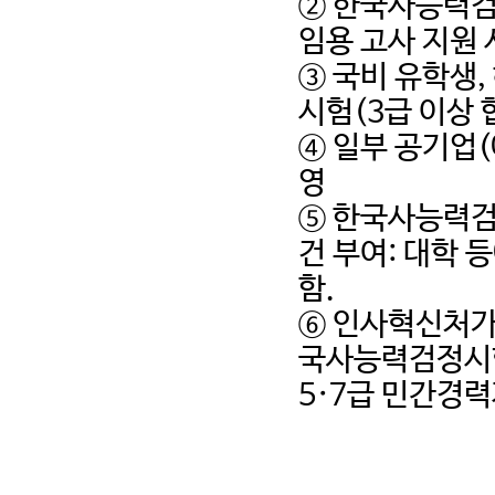
②
한국사능력
임용 고사 지원 
③
국비 유학생
,
시험
(3
급 이상 
④
일부 공기업
(
영
⑤
한국사능력
건 부여
:
대학 
함
.
⑥
인사혁신처가
국사능력검정시
5·7
급 민간경력