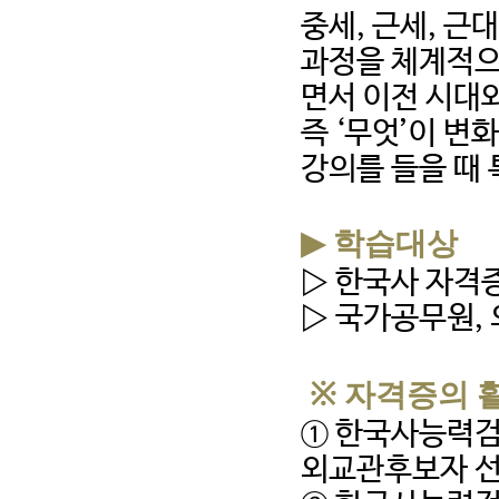
중세
,
근세
,
근대
과정을 체계적으
면서 이전 시대
즉
‘
무엇
’
이 변
강의를 들을 때
▶
학습대상
▷
한국사 자격증
▷
국가공무원
,
※
자격증의 
①
한국사능력
외교관후보자 선