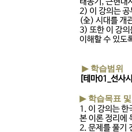
태동기
,
근현대사
2)
이 강의는 공
(
全
)
시대를 개
3)
또한 이 강
이해할 수 있도
▶
학습범위
[
테마
01_
선사
▶
학습목표 및
1.
이 강의는 
본 이론 정리에
2.
문제를 풀기 