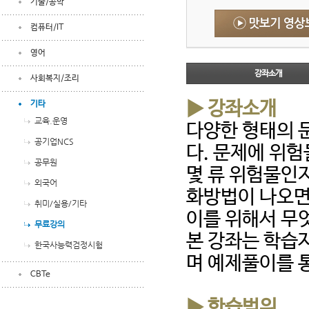
기술/공학
컴퓨터/IT
영어
강좌소개
사회복지/조리
▶ 강좌소개
기타
교육.운영
다양한 형태의 
공기업NCS
다. 문제에 위
공무원
몇 류 위험물인
외국어
화방법이 나오면
취미/실용/기타
이를 위해서 무
무료강의
본 강좌는 학습
한국사능력검정시험
며 예제풀이를 
CBTe
▶ 학습범위