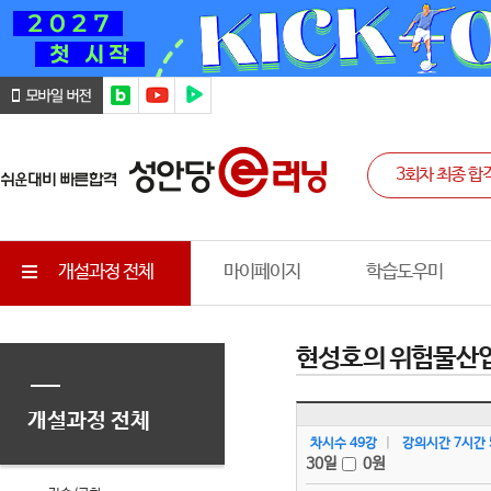
개설과정 전체
마이페이지
학습도우미
현성호의 위험물산
개설과정 전체
차시수 49강
|
강의시간 7시간 
30일
0
원