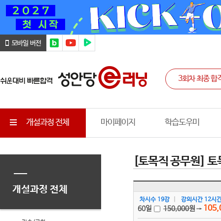
개설과정 전체
마이페이지
학습도우미
[토목직 공무원] 
개설과정 전체
차시수 19강
|
강의시간 12시간
105,
60일
150,000
원
→