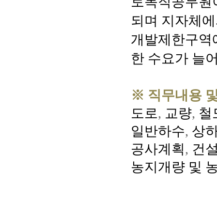
토목직공무원이
되며 지자체에
개발제한구역에
한 수요가 늘
※ 직무내용 
도로
,
교량
,
철
일반하수
,
상
공사계획
,
건
농지개량 및 