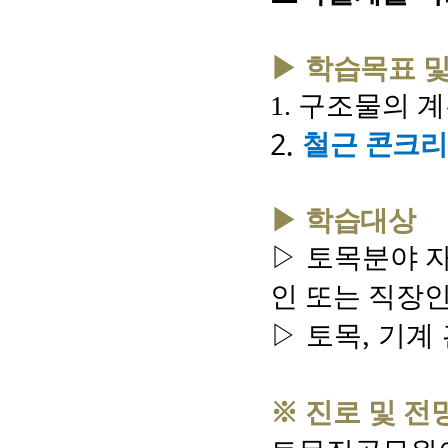
▶ 학습목표 및
1.
구조물의 계
철근 콘크
2.
▶ 학습대상
▷
토목분야 자
인 또는 직장
▷
토목
기계
,
※ 진로 및 전