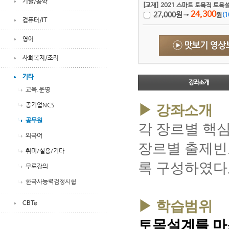
기술/공학
[교재] 2021 스마트 토목직 토목
24,300
27,000
원
→
원
(
1
컴퓨터/IT
영어
사회복지/조리
기타
강좌소개
교육.운영
공기업NCS
▶ 강좌소개
공무원
각 장르별 핵
외국어
장르별 출제빈
취미/실용/기타
록 구성하였다
무료강의
한국사능력검정시험
▶ 학습범위
CBTe
토목설계를 마