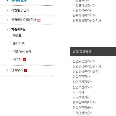
소방설비기사
자격증 소개
소방설비산업기사
시험일정 안내
소방시설관리사
화재감식평가기사
시험임박/계획 안내
화재감식평가산업기사
학습자료실
정오표
출제기준
기출/공개문제
안전/산업위생
새소식
산업위생관리기사
산업위생관리산업기사
합격수기
산업위생관리기술사
산업안전기사
산업안전지도사
산업보건지도사
가스기사
가스산업기사
연구실안전관리사
건설안전기술사
기계안전기술사