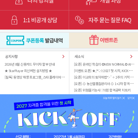
[오픈] 온라인 학습의 ✪NEW NORMAL✪ AI튜터 Q-Fit
2026년 8월 신용카드 무이자 할부 안내
[이벤트 오픈] ★,°*:.☆2027 첫 시작, KICK-OFF
★ StarPlayer 최신버전 설치방법 ★
[필독] 동영상 재생 프로그램_스타 플레이어 업데이트 관련
[오픈] 이교희의 토익마법*:･ﾟ✧ 2주의 기적 실전편
[오픈] ♧ 농산물품질관리사 ♧ 1+2차 합격 패키지
[오픈] 위험물기능사 : 70점 합격공략 치트키
홈
로그인
회원가입
PC 버전
고객지원센터 call
이용약관
개인정보취급방침
구매안전서비스 가입
|
|
Copyright © 2015 Sungandang All Rights Reserved.