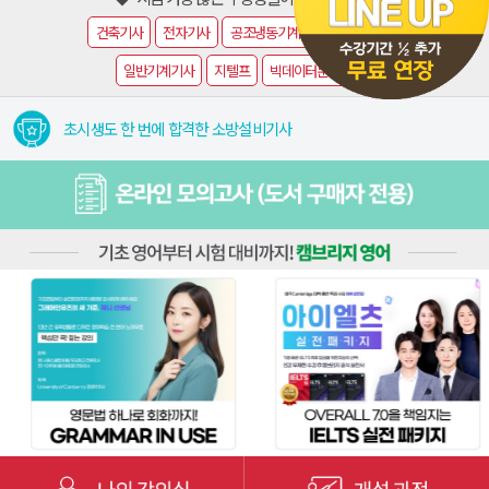
건축기사
전자기사
공조냉동기계기사
토목기사
일반기계기사
지텔프
빅데이터분석기사
초시생도 한 번에 합격한 소방설비기사