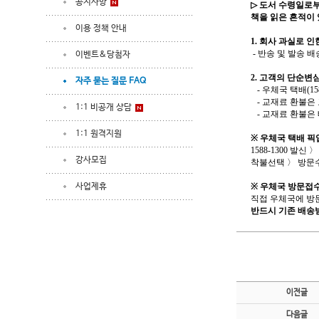
공지사항
▷
도서 수령일로
책을 읽은 흔적이
이용 정책 안내
1.
회사 과실로 인
-
반송 및 발송 
이벤트&당첨자
2.
고객의 단순변심
자주 묻는 질문 FAQ
-
우체국 택배
(15
-
교재료 환불은 
1:1 비공개 상담
-
교재료 환불은
1:1 원격지원
※
우체국 택배 픽
1588-1300
발신 〉
강사모집
착불선택 〉 방문
사업제휴
※
우체국 방문접수
직접 우체국에 방
반드시 기존 배송
이전글
다음글