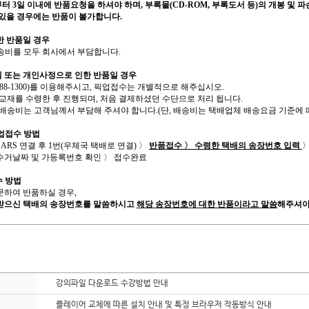
부터
3
일 이내에 반품요청을 하셔야 하며
,
부록물
(CD-ROM,
부록도서 등
)
의 개봉 및
파
 있을 경우에는 반품이 불가합니다
.
한 반품일 경우
배송비를 모두 회사에서 부담합니다
.
 또는 개인사정으로 인한 반품일 경우
88-1300)
를 이용해주시고
,
픽업접수는 개별적으로 해주십시오
.
교재를 수령한 후 진행되며
,
처음 결제하셨던 수단으로 처리 됩니다
.
 배송비는 고객님께서 부담해 주셔야 합니다
.(
단
,
배송비는 택배업체 배송요금 기준에 
업접수 방법
ARS
연결 후
1
번
(
우체국 택배로 연결
)
〉
반품접수 〉 수령한 택배의 송장번호 입력
수거날짜 및 가등록번호 확인 〉 접수완료
 방법
문하여 반품하실 경우
,
받으신 택배의 송장번호를 말씀하시고
해당 송장번호에 대한 반품이라고 말씀
해주셔야
강의파일 다운로드 수강방법 안내
플레이어 교체에 따른 설치 안내 및 특정 브라우저 작동방식 안내