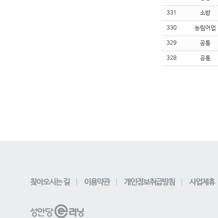
331
소방
330
농림어업
329
공통
328
공통
찾아오시는 길
이용약관
개인정보취급방침
사업제휴