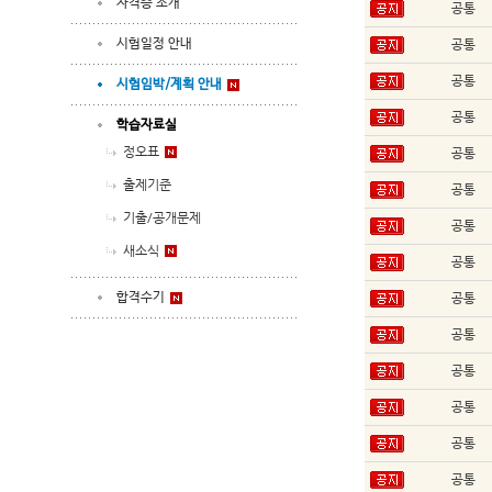
자격증 소개
공통
시험일정 안내
공통
공통
시험임박/계획 안내
공통
학습자료실
정오표
공통
출제기준
공통
기출/공개문제
공통
새소식
공통
합격수기
공통
공통
공통
공통
공통
공통