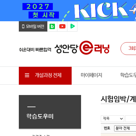
개설과정 전체
마이페이지
학습도
시험임박/계
학습도우미
번호