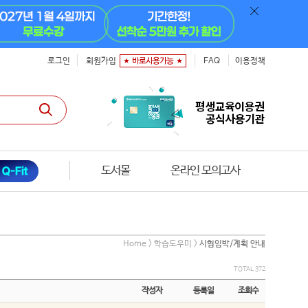
로그인
회원가입
FAQ
이용정책
도서몰
온라인 모의고사
Home > 학습도우미 >
시험임박/계획 안내
TOTAL 372
작성자
등록일
조회수