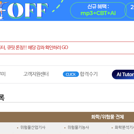
우미
고객지원센터
록
화학/위험물 전체
위험물산업기사
위험물기능사
화학분석기