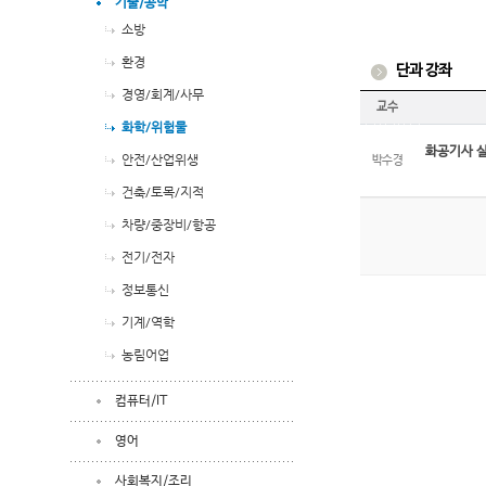
기술/공학
소방
환경
단과 강좌
경영/회계/사무
교수
화학/위험물
화공기사 실
안전/산업위생
박수경
건축/토목/지적
차량/중장비/항공
전기/전자
정보통신
기계/역학
농림어업
컴퓨터/IT
영어
사회복지/조리