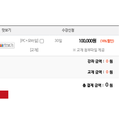
맛보기
수강신청
100,000
원
[PC+모바일]
30일
(
16
％ 할인)
[교재]
※ 교재 첨부파일 제공
강좌 금액 :
0
원
교재 금액 :
0
원
0
총 결제 금액 :
원