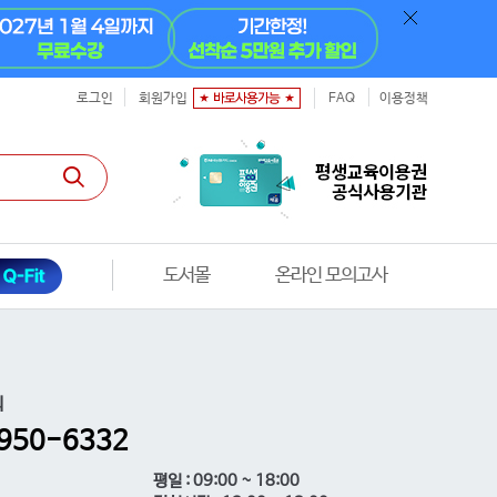
로그인
회원가입
FAQ
이용정책
도서몰
온라인 모의고사
의
950-6332
평일 : 09:00 ~ 18:00