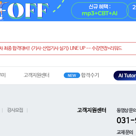
우미
고객지원센터
강사모집
고객지원센터
동영상 문
031-
교재 문의