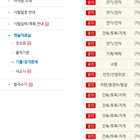
자격증 소개
전기/전자
[
기
시험일정 안내
전기/전자
[
기
전기/전자
[
기
시험임박/계획 안내
건축/토목/지적
[
기
학습자료실
정오표
전기/전자
[
기
출제기준
기계/역학
[
기
기출/공개문제
소방
[
기
새소식
안전/산업위생
[
기
합격수기
차량/중장비/항공
[
기
건축/토목/지적
[
기
건축/토목/지적
[
기
건축/토목/지적
[
기
건축/토목/지적
[
기
건축/토목/지적
[
기