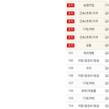
농림어업
[
기
건축/토목/지적
[
공
건축/토목/지적
[
공
기계/역학
[
공
건축/토목/지적
[
공
공통
[
공
161
제과제빵
[
공
160
차량/중장비/항공
[
공
159
조리
[
공
158
차량/중장비/항공
[
공
157
기계/역학
[
공
156
화학/위험물
[
공
155
기계/역학
[
공
154
차량/중장비/항공
[
공