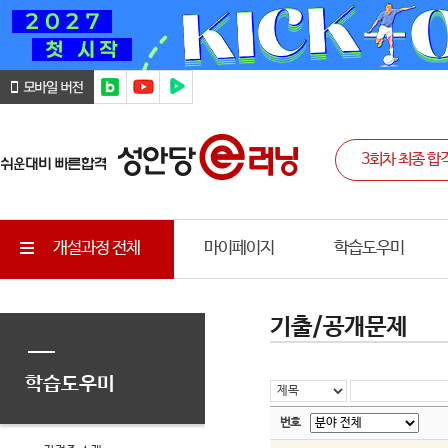
개설과정 전체
마이페이지
학습도우미
기출/공개문제
학습도우미
번호