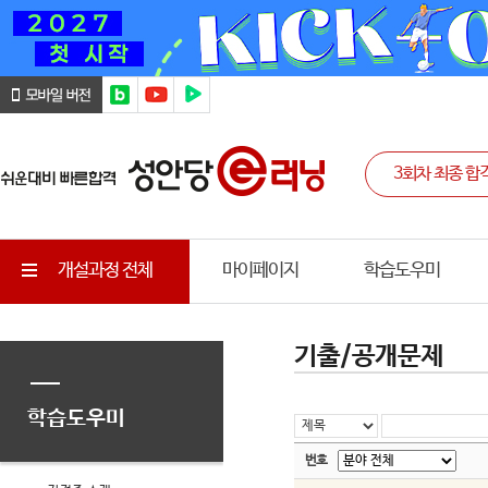
개설과정 전체
마이페이지
학습도우미
기출/공개문제
학습도우미
번호