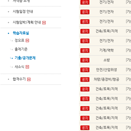
자격증 소개
전기/전자
[
기
시험일정 안내
전기/전자
[
기
전기/전자
[
기
시험임박/계획 안내
건축/토목/지적
[
기
학습자료실
정오표
전기/전자
[
기
출제기준
기계/역학
[
기
기출/공개문제
소방
[
기
새소식
안전/산업위생
[
기
합격수기
차량/중장비/항공
[
기
건축/토목/지적
[
기
건축/토목/지적
[
기
건축/토목/지적
[
기
건축/토목/지적
[
기
건축/토목/지적
[
기