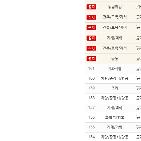
농림어업
[
기
건축/토목/지적
[
공
건축/토목/지적
[
공
기계/역학
[
공
건축/토목/지적
[
공
공통
[
공
161
제과제빵
[
공
160
차량/중장비/항공
[
공
159
조리
[
공
158
차량/중장비/항공
[
공
157
기계/역학
[
공
156
화학/위험물
[
공
155
기계/역학
[
공
154
차량/중장비/항공
[
공